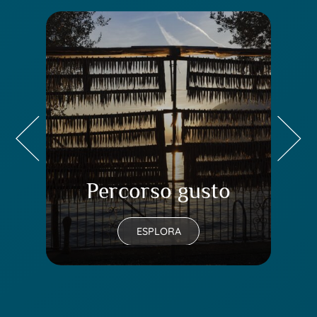
Percorso gusto
Pe
ESPLORA