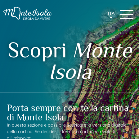
ITA
Scopri
Monte
Isola
Porta sempre con te la cartina
di Monte Isola
In questa sezione è possibile scaricare la versione digitale
della cartina. Se desideri il formato cartaceo rivolgiti
all’Infopoint!