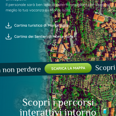
Il personale sarà ben lieto di poterti consigliare per vivere al
meglio la tua vacanza su Monte Isola.
Cartina turistica di Monte Isola
Cartina dei Sentieri di Monte Isola
Scopri i luo
 perdere
SCARICA LA MAPPA
Scopri i percorsi
interattivi intorno