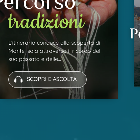
Percorso
tradizioni
P
L’itinerario conduce alla scoperta di
Monte Isola attraverso il ricordo del
suo passato e delle...
SCOPRI E ASCOLTA