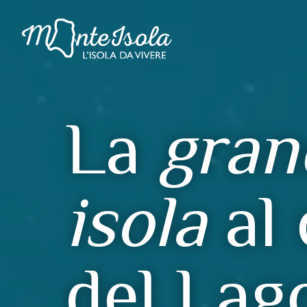
La
gran
isola
al 
del Lag