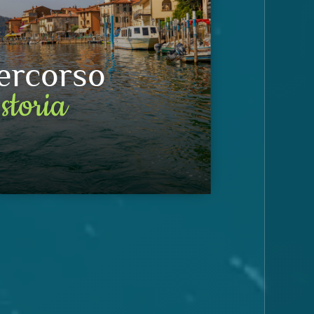
ercorso
storia