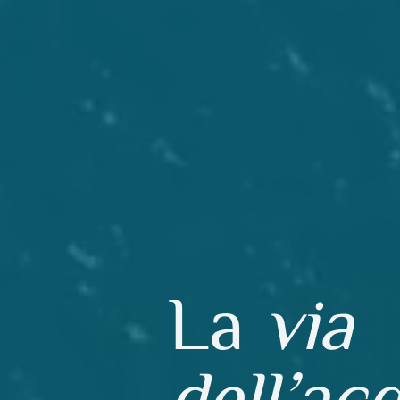
La
via
dell’ac