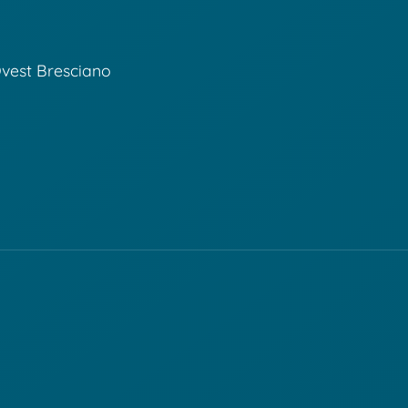
o
Ovest Bresciano