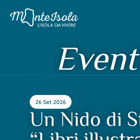
Event
26 Set 2026
Un Nido di S
“Libri illustr