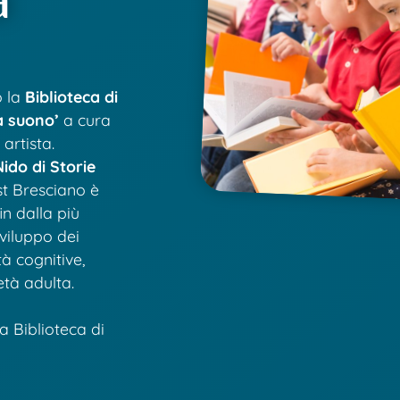
o la
Biblioteca di
ra suono’
a cura
artista.
ido di Storie
st Bresciano è
in dalla più
viluppo dei
à cognitive,
età adulta.
a Biblioteca di