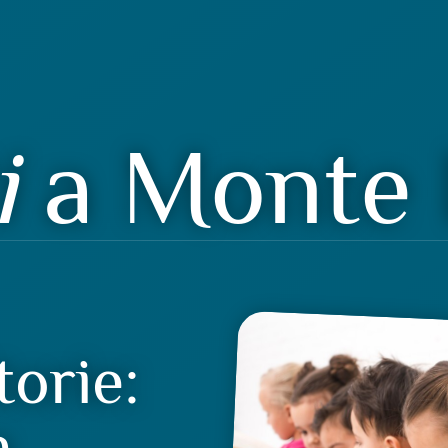
i
a Monte 
torie:
a