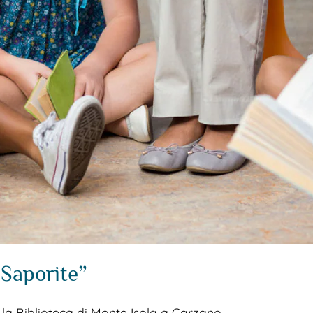
 Saporite”
 la Biblioteca di Monte Isola a Carzano...