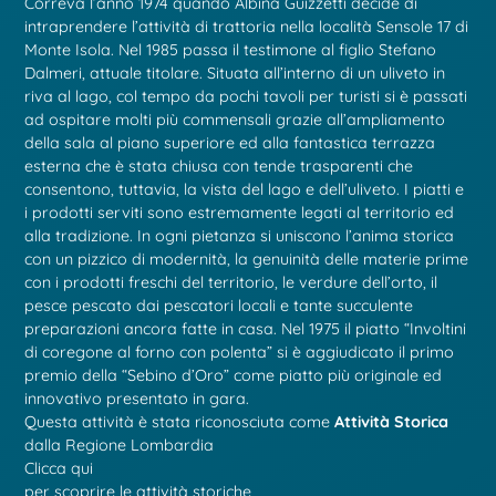
Correva l’anno 1974 quando Albina Guizzetti decide di
intraprendere l’attività di trattoria nella località Sensole 17 di
Monte Isola. Nel 1985 passa il testimone al figlio Stefano
Dalmeri, attuale titolare. Situata all’interno di un uliveto in
riva al lago, col tempo da pochi tavoli per turisti si è passati
ad ospitare molti più commensali grazie all’ampliamento
della sala al piano superiore ed alla fantastica terrazza
esterna che è stata chiusa con tende trasparenti che
consentono, tuttavia, la vista del lago e dell’uliveto. I piatti e
i prodotti serviti sono estremamente legati al territorio ed
alla tradizione. In ogni pietanza si uniscono l’anima storica
con un pizzico di modernità, la genuinità delle materie prime
con i prodotti freschi del territorio, le verdure dell’orto, il
pesce pescato dai pescatori locali e tante succulente
preparazioni ancora fatte in casa. Nel 1975 il piatto “Involtini
di coregone al forno con polenta” si è aggiudicato il primo
premio della “Sebino d’Oro” come piatto più originale ed
innovativo presentato in gara.
Questa attività è stata riconosciuta come
Attività Storica
dalla Regione Lombardia
Clicca qui
per scoprire le attività storiche