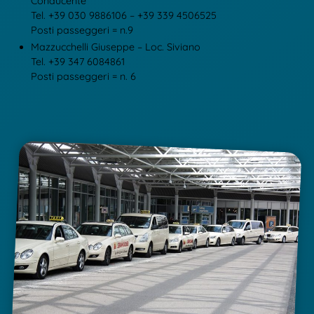
Conducente
Tel. +39 030 9886106 – +39 339 4506525
Posti passeggeri = n.9
Mazzucchelli Giuseppe – Loc. Siviano
Tel. +39 347 6084861
Posti passeggeri = n. 6