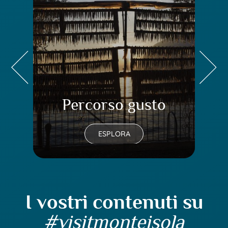
Percorso gusto
Pe
ESPLORA
I vostri contenuti su
#visitmonteisola