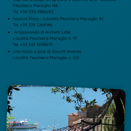
Peschiera Maraglio 146
Tel. +39 030 9886263
Navioni Rosa – Località Peschiera Maraglio 92
Tel. +39 339 2264146
Artigianando di Archetti Lidia
Località Peschiera Maraglio n. 19
Tel. +39 349 3698670
Una tazza a pois di Zanotti Andrea
Località Peschiera Maraglio n. 123