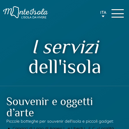
ITA
I servizi
dell'isola
Souvenir e oggetti
d’arte
Piccole botteghe per souvenir dell’isola e piccoli gadget:
Capricci di Lago di Agnesi L. e Uberti L. & C. -Località