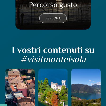
Percorso gusto
Pe
ESPLORA
I vostri contenuti su
#visitmonteisola