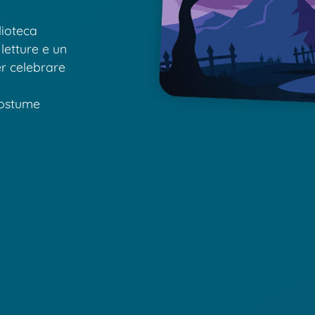
lioteca
 letture e un
er celebrare
 costume
o