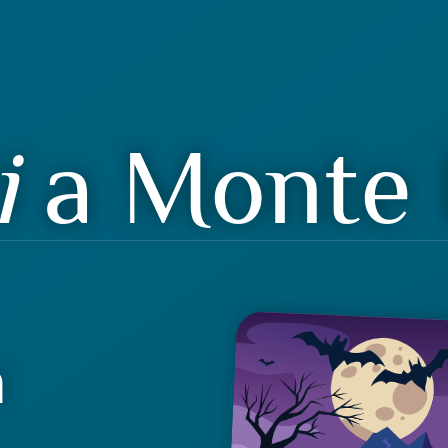
i
a Monte 
n