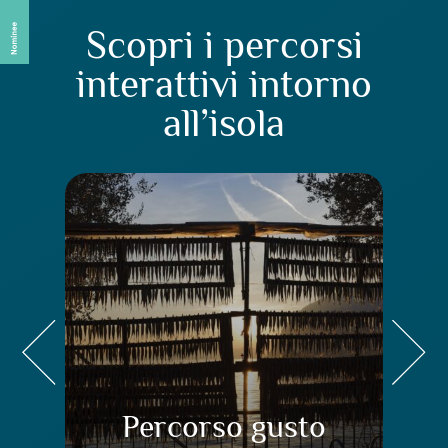
Scopri i percorsi
interattivi intorno
all’isola
Percorso gusto
Pe