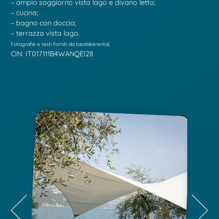
– ampio soggiorno vista lago e divano letto;
– cucina;
– bagno con doccia;
– terrazza vista lago.
Fotografie e testi forniti da Iseolakerental.
CIN: IT017111B4WANQEI28