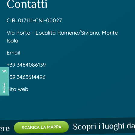
Contatti
CIR: 017111-CNI-00027
Via Porto - Località Romene/Siviano, Monte
Isola
Email
+39 3464086139
+39 3463614496
Sito web
Scopri i luoghi da n
SCARICA LA MAPPA