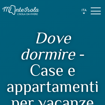
ITA
Dove
dormire
-
Case e
appartamenti
per vacanze