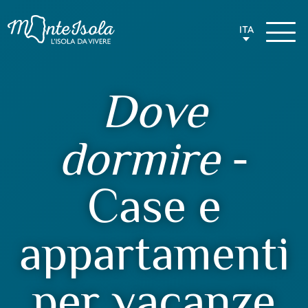
ITA
Dove
dormire
-
Case e
appartamenti
per vacanze