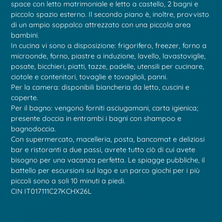
space con letto matrimoniale e letto a castello, 2 bagni e
piccolo spazio esterno. Il secondo piano è, inoltre, provvisto
di un ampio soppalco attrezzato con una piccola area
bambini.
In cucina vi sono a disposizione: frigorifero, freezer, forno a
microonde, forno, piastre a induzione, lavello, lavastoviglie,
posate, bicchieri, piatti, tazze, padelle, utensili per cucinare,
ciotole e contenitori, tovaglie e tovaglioli, panni.
Per la camera: disponibili biancheria da letto, cuscini e
coperte.
Per il bagno: vengono forniti asciugamani, carta igienica;
presente doccia in entrambi i bagni con shampoo e
bagnodoccia.
Con supermercato, macelleria, posta, bancomat e deliziosi
bar e ristoranti a due passi, avrete tutto ciò di cui avete
bisogno per una vacanza perfetta. Le spiagge pubbliche, il
battello per escursioni sul lago e un parco giochi per i più
piccoli sono a soli 10 minuti a piedi.
CIN IT017111C27KCHX26L