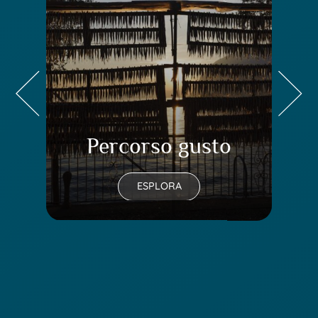
Percorso gusto
Pe
ESPLORA