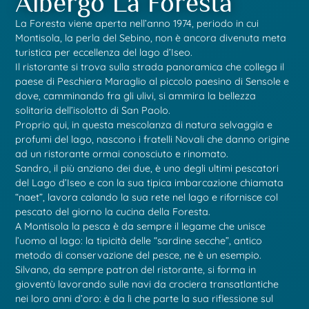
Albergo La Foresta
La Foresta viene aperta nell’anno 1974, periodo in cui
Montisola, la perla del Sebino, non è ancora divenuta meta
turistica per eccellenza del lago d’Iseo.
Il ristorante si trova sulla strada panoramica che collega il
paese di Peschiera Maraglio al piccolo paesino di Sensole e
dove, camminando fra gli ulivi, si ammira la bellezza
solitaria dell’isolotto di San Paolo.
Proprio qui, in questa mescolanza di natura selvaggia e
profumi del lago, nascono i fratelli Novali che danno origine
ad un ristorante ormai conosciuto e rinomato.
Sandro, il più anziano dei due, è uno degli ultimi pescatori
del Lago d’Iseo e con la sua tipica imbarcazione chiamata
“naet”, lavora calando la sua rete nel lago e rifornisce col
pescato del giorno la cucina della Foresta.
A Montisola la pesca è da sempre il legame che unisce
l’uomo al lago: la tipicità delle “sardine secche”, antico
metodo di conservazione del pesce, ne è un esempio.
Silvano, da sempre patron del ristorante, si forma in
gioventù lavorando sulle navi da crociera transatlantiche
nei loro anni d’oro: è da lì che parte la sua riflessione sul