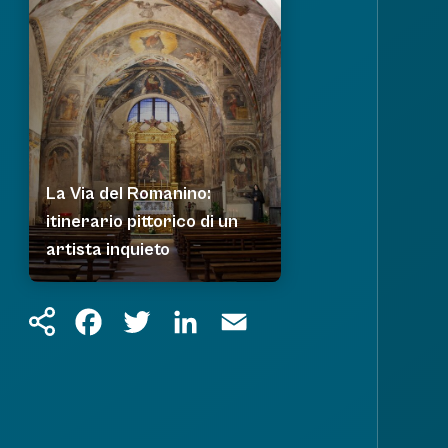
La Via del Romanino:
itinerario pittorico di un
artista inquieto
Facebook
Twitter
LinkedIn
Email