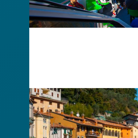
19 Settembre 2024
Se stai programmando una
gita fuori po
giornata da incorniciare.