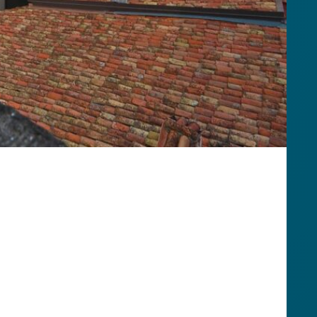
per borghi
e nel club dei “
Borghi più Belli d’Italia
”. La prima, di cui
è
Monte Isola,
una meraviglia agli occhi dei visitatori.
lle isole, con i suoi ritmi lenti, le case colorate, i
 Ottima meta sia per la consueta e rilassante