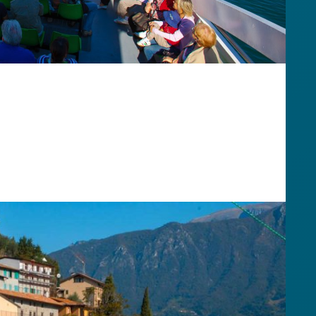
rta
, ti lasciamo cinque idee per trascorrere una