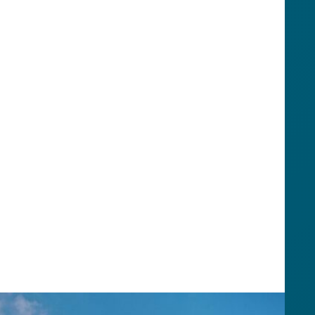
Quindi, la nostra prima proposta è l’abbinamento Monte
el Lago d’Iseo, ciò che si può definire un
must to
ta dei laghi europei e uno dei
Borghi più Belli d’Italia
rti goduto il lago dal lago, sbarcherai su questo
 tradizioni e sensazioni dei
borghi dei pescatori
. Il
e alcuni dei 12 piccoli centri abitati, assaporando,
nza eno-gastronomica in una delle cantine della
igatoria). Le aziende organizzano le classiche visite
a degustazione, ma anche
pic-nic fra i vigneti
,