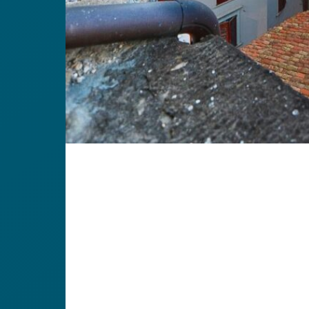
A spasso 
Sono ben due le località del
Lago d’Iseo
inserit
ti abbiamo parlato nel precedente paragrafo, 
Essa incarna perfettamente l’
de
Italian lifestyle
e
profumi della cucina e i motorini degli abitanti.