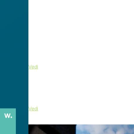
I grandi classici non tramontano mai, si dice. 
Isola – Franciacorta.
Monte Isola
è il gioiello d
.
La più grande isola lacustre
abita
experience
è raggiungibile con i battelli di linea. Dopo esse
affascinante micro-cosmo, che ancora conserva
modo migliore per viverla è passeggiare e visitar
perché no, le
prelibatezze locali
.
Vedi
Al rientro sulla terra ferma, prosegui l’esperie
rinomata
Franciacorta
(la prenotazione è obbl
guidate agli ambienti di produzione, seguite d
passeggiate sensoriali e molto altro.
Vedi