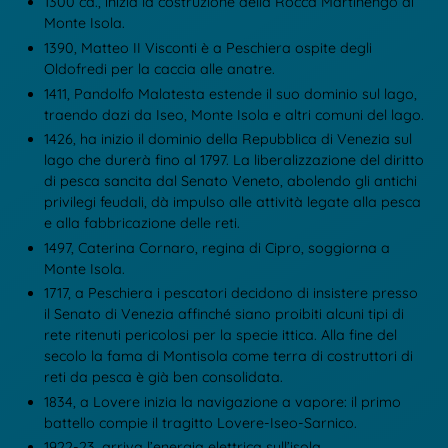
1300 ca., inizia la costruzione della Rocca Martinengo di
Monte Isola.
1390, Matteo II Visconti è a Peschiera ospite degli
Oldofredi per la caccia alle anatre.
1411, Pandolfo Malatesta estende il suo dominio sul lago,
traendo dazi da Iseo, Monte Isola e altri comuni del lago.
1426, ha inizio il dominio della Repubblica di Venezia sul
lago che durerà fino al 1797. La liberalizzazione del diritto
di pesca sancita dal Senato Veneto, abolendo gli antichi
privilegi feudali, dà impulso alle attività legate alla pesca
e alla fabbricazione delle reti.
1497, Caterina Cornaro, regina di Cipro, soggiorna a
Monte Isola.
1717, a Peschiera i pescatori decidono di insistere presso
il Senato di Venezia affinché siano proibiti alcuni tipi di
rete ritenuti pericolosi per la specie ittica. Alla fine del
secolo la fama di Montisola come terra di costruttori di
reti da pesca è già ben consolidata.
1834, a Lovere inizia la navigazione a vapore: il primo
battello compie il tragitto Lovere-Iseo-Sarnico.
1922-23, arriva l’energia elettrica sull’isola.