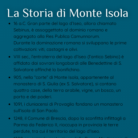
La Storia di Monte Isola
16 a.C. Gran parte del lago d’Iseo, allora chiamato
Sebinus, è assoggettato al dominio romano e
aggregato alla Res Publica Camunnorum.
Durante la dominazione romana si sviluppano le prime
coltivazioni: viti, castagni e olivi.
VIII sec., l’entroterra del lago d’Iseo (l’antico Sebino) è
affidato dai sovrani longobardi alle Benedettine di S.
Salvatore affinché lo bonifichino.
905, nella “corte” di Monte Isola, appartenente al
monastero di S. Giulia (ex S. Salvatore), si contano
quattro case, della terra arabile, vigne, un bosco, un
porto e dei poderi.
1091, i cluniacensi di Provaglio fondano un monastero
sull’isola di San Paolo.
1248, il Comune di Brescia, dopo la sconfitta inflittagli a
Parma da Federico II, rioccupa in provincia le terre
perdute, tra cui il territorio del lago d’Iseo.