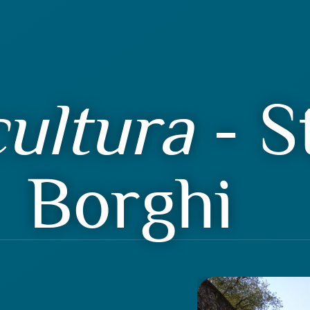
cultura
- S
Borghi