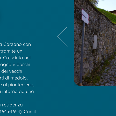
ra Carzano con
 tramite un
. Cresciuto nel
stagno e boschi
e dei vecchi
ati di medolo,
e al pianterreno,
ti intorno ad una
a residenza
1645-1654). Con il