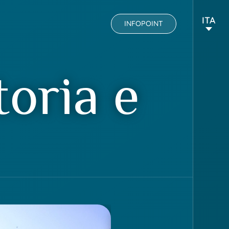
ITA
INFOPOINT
toria e